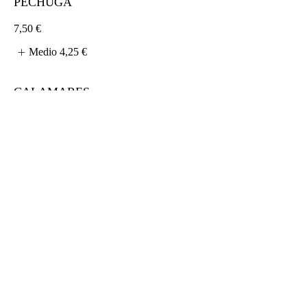
PECHUGA
7,50 €
Medio
4,25 €
CALAMARES
9 €
Medio
4,25 €
TXISTORRA
7,75 €
Medio
4,25 €
BOCADILLO DE ATÚN
Atún, huevo, guia y mahonesa