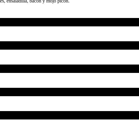
es, ensaladilla, bacon y mojo picón.