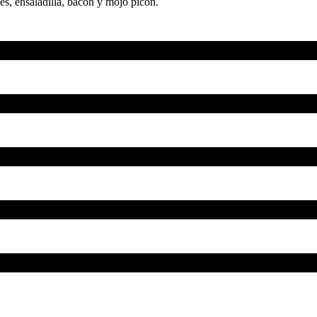
es, ensaladilla, bacon y mojo picón.