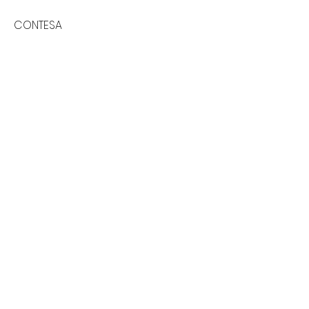
CONTESA
3,60 €
TARTA AL WHISKY HELADA
4,25 €
COULANT DE CHOCOLATE
3,90 €
CAFE IRLANDES
Cafe con whisky quemado y nata
Gluten free