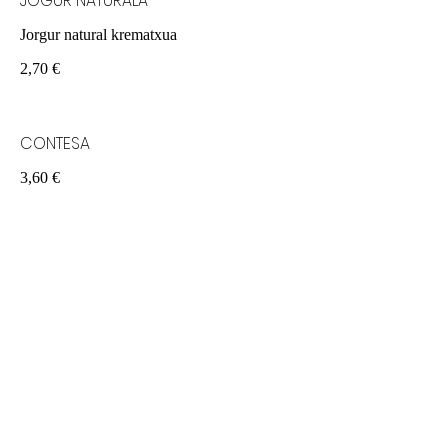
JOGUR NATURALA
Jorgur natural krematxua
2,70 €
CONTESA
3,60 €
WHISKY TARTA HOTZA
4,25 €
KAFE IRLANDARRA
Kafea, whisky errearekin eta gaina
5,50 €