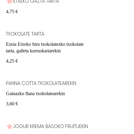
ETXEKO GAZTA TARTA
4,75 €
TXOKOLATE TARTA
Ezeia Etxeko hiru txokolatezko txokolate
tarta, galleta kurruskariarekin
4,25 €
PANNA COTTA TXOKOLATEAREKIN
Gainazko flana txokolatearekin
3,60 €
JOGUR KREMA BASOKO FRUITUEKIN