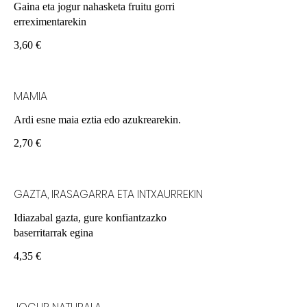
Gaina eta jogur nahasketa fruitu gorri
erreximentarekin
3,60 €
MAMIA
Ardi esne maia eztia edo azukrearekin.
2,70 €
GAZTA, IRASAGARRA ETA INTXAURREKIN
Idiazabal gazta, gure konfiantzazko
baserritarrak egina
4,35 €