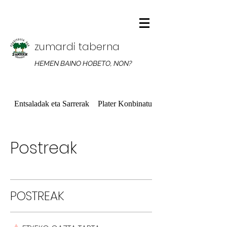
zumardi taberna
HEMEN BAINO HOBETO, NON?
Entsaladak eta Sarrerak
Plater Konbinatuak
Postreak
POSTREAK