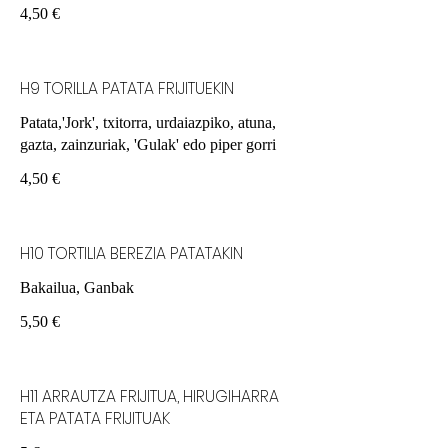
4,50 €
H9 TORILLA PATATA FRIJITUEKIN
Patata,'Jork', txitorra, urdaiazpiko, atuna,
gazta, zainzuriak, 'Gulak' edo piper gorri
4,50 €
H10 TORTILlA BEREZIA PATATAKIN
Bakailua, Ganbak
5,50 €
H11 ARRAUTZA FRIJITUA, HIRUGIHARRA
ETA PATATA FRIJITUAK