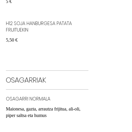
5 €
H12 SOJA HANBURGESA PATATA
FRIJITUEKIN
5,50 €
OSAGARRIAK
OSAGARRI NORMALA
Maionesa, gazta, arrautza frijitua, ali-oli,
piper saltsa eta humus
1 €