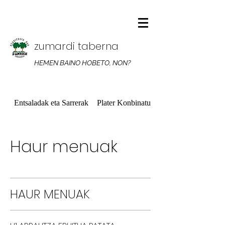
zumardi taberna
HEMEN BAINO HOBETO, NON?
Entsaladak eta Sarrerak
Plater Konbinatuak
Haur menuak
HAUR MENUAK