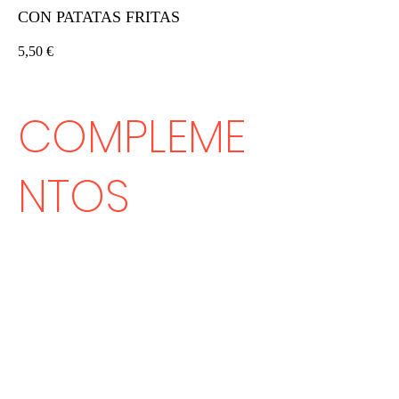
CON PATATAS FRITAS
5,50 €
COMPLEME
NTOS
COMPLEMENTO NORMAL
Mayonesa, queso, huevofrito, ali-oli, salsa
de pimientos o humus.
1 €