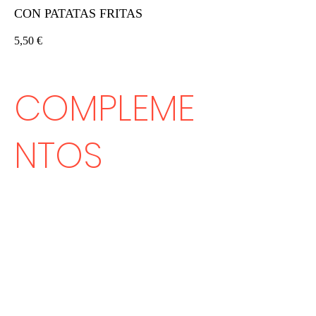
CON PATATAS FRITAS
5,50 €
COMPLEME
NTOS
COMPLEMENTO NORMAL
Mayonesa, queso, huevofrito, ali-oli, salsa
de pimientos o humus.
1 €