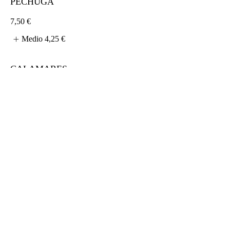
PECHUGA
7,50 €
Medio
4,25 €
CALAMARES
9 €
Medio
4,25 €
TXISTORRA
7,75 €
Medio
4,25 €
BOCADILLO DE ATÚN
Atún, huevo, guia y mahonesa