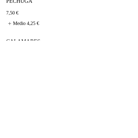
PECHUGA
7,50 €
Medio
4,25 €
CALAMARES
9 €
Medio
4,25 €
TXISTORRA
7,75 €
Medio
4,25 €
BOCADILLO DE ATÚN
Atún, huevo, guia y mahonesa