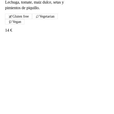
Lechuga, tomate, maiz dulce, setas y
pimientos de piquillo.
Gluten free
Vegetarian
Vegan
14 €
ENSALADILLA RUSA
Patata cocida, mayonesa, guisantes, atun,
huevo cocido, zanaoria, olivas y gambas.
10 €
ENSALADA DE TOMATE ZUMARDI
Tomate, queso cremoso, nueces, pipas,
anchoas, aguacatey vinagre de manzana y
frutos rojos.