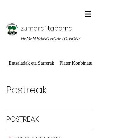
zumardi taberna
HEMEN BAINO HOBETO, NON?
Entsaladak eta Sarrerak
Plater Konbinatuak
Postreak
POSTREAK