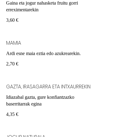
Gaina eta jogur nahasketa fruitu gorri
erreximentarekin
3,60 €
MAMIA
Ardi esne maia eztia edo azukrearekin.
2,70 €
GAZTA, IRASAGARRA ETA INTXAURREKIN
Idiazabal gazta, gure konfiantzazko
baserritarrak egina
4,35 €