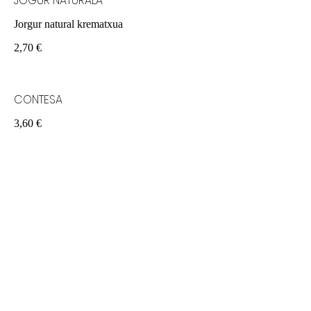
JOGUR NATURALA
Jorgur natural krematxua
2,70 €
CONTESA
3,60 €
WHISKY TARTA HOTZA
4,25 €
KAFE IRLANDARRA
Kafea, whisky errearekin eta gaina
5,50 €