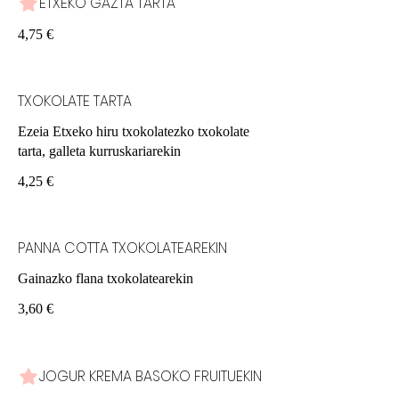
ETXEKO GAZTA TARTA
4,75 €
TXOKOLATE TARTA
Ezeia Etxeko hiru txokolatezko txokolate
tarta, galleta kurruskariarekin
4,25 €
PANNA COTTA TXOKOLATEAREKIN
Gainazko flana txokolatearekin
3,60 €
JOGUR KREMA BASOKO FRUITUEKIN