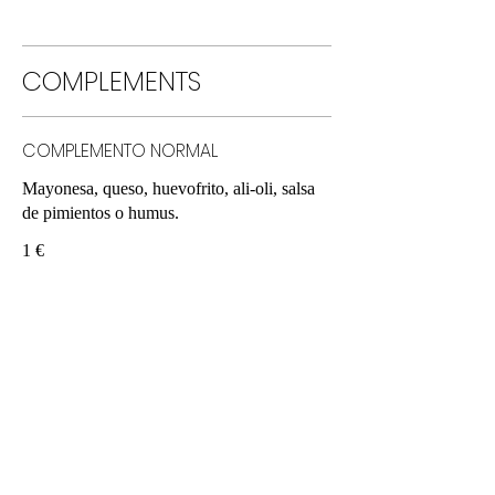
COMPLEMENTS
COMPLEMENTO NORMAL
Mayonesa, queso, huevofrito, ali-oli, salsa
de pimientos o humus.
1 €
COMPLEMENTO ESPECIAL
Ensalada, pimientos de Piquillo, pimientos
verdes, ensaladilla, bacon y mojo picón.
2 €