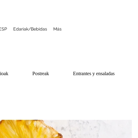
ESP
Edariak/Bebidas
Más
zioak
Postreak
Entrantes y ensaladas